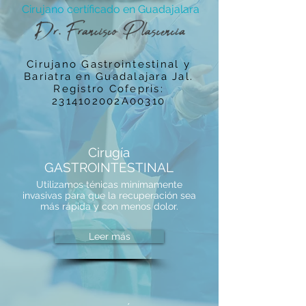
Cirujano certíficado en Guadajalara
Cirujano Gastrointestinal y
Bariatra en Guadalajara Jal.
Registro Cofepris:
2314102002A00310
Cirugía
GASTROINTESTINAL
Utilizamos ténicas minímamente
invasivas para que la recuperación sea
más rápida y con menos dolor.
Leer más