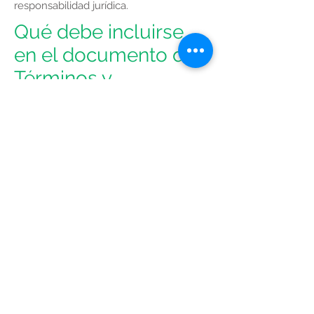
responsabilidad jurídica.
Qué debe incluirse
en el documento de
Términos y
Condiciones
En general, los T&C suelen abordar este
tipo de cuestiones: quién está
autorizado a utilizar el sitio web, los
posibles métodos de pago, una
declaración de que el propietario del
sitio web puede cambiar su oferta en el
futuro, los tipos de garantías que el
propietario del sitio web ofrece a sus
clientes, una referencia a cuestiones de
propiedad intelectual o derechos de
autor (en caso de ser relevante), el
derecho del propietario del sitio web a
suspender o cancelar la cuenta de un
miembro y mucho más.